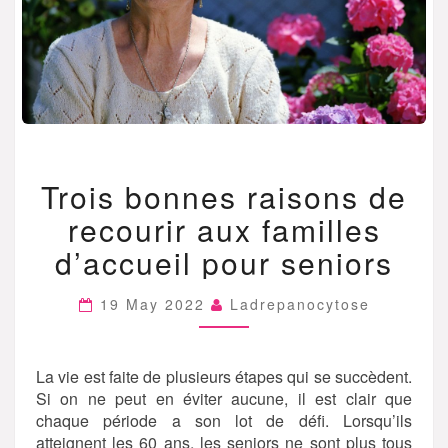
TROIS
Trois bonnes raisons de
BONNES
RAISONS
recourir aux familles
DE
RECOURIR
d’accueil pour seniors
AUX
FAMILLES
19 May 2022
Ladrepanocytose
D’ACCUEIL
POUR
SENIORS
La vie est faite de plusieurs étapes qui se succèdent.
Si on ne peut en éviter aucune, il est clair que
chaque période a son lot de défi. Lorsqu’ils
atteignent les 60 ans, les seniors ne sont plus tous