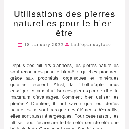
UTILISATIONS
Utilisations des pierres
DES
PIERRES
naturelles pour le bien-
NATURELLES
POUR
être
LE
BIEN-
18 January 2022
Ladrepanocytose
ÊTRE
Depuis des milliers d’années, les pierres naturelles
sont reconnues pour le bien-être qu’elles procurent
grâce aux propriétés organiques et minérales
qu’elles recèlent. Ainsi, la lithothérapie nous
enseigne comment utiliser ces pierres pour en tirer le
maximum d’avantages. Comment bien utiliser les
pierres ? D’entrée, il faut savoir que les pierres
naturelles ne sont pas que des éléments décoratifs,
elles sont aussi énergétiques. Pour cette raison, les
utiliser pour rechercher le bien-être semble être une
brillante idée. Cependant, avant d’en faire un…