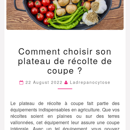
COMMENT
Comment choisir son
CHOISIR
SON
plateau de récolte de
PLATEAU
DE
coupe ?
RÉCOLTE
DE
22 August 2022
Ladrepanocytose
COUPE
?
Le plateau de récolte à coupe fait partie des
équipements indispensables en agriculture. Que vos
récoltes soient en plaines ou sur des terres
vallonnées, cet équipement leur assure une coupe
intégrale. Avec un tel équipement, vous pouvez