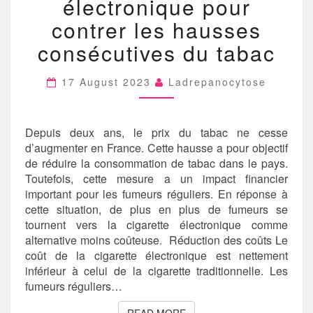
électronique pour
CIGARETTE
ÉLECTRONIQUE
contrer les hausses
POUR
consécutives du tabac
CONTRER
LES
HAUSSES
17 August 2023
Ladrepanocytose
CONSÉCUTIVES
DU
TABAC
Depuis deux ans, le prix du tabac ne cesse
d’augmenter en France. Cette hausse a pour objectif
de réduire la consommation de tabac dans le pays.
Toutefois, cette mesure a un impact financier
important pour les fumeurs réguliers. En réponse à
cette situation, de plus en plus de fumeurs se
tournent vers la cigarette électronique comme
alternative moins coûteuse. Réduction des coûts Le
coût de la cigarette électronique est nettement
inférieur à celui de la cigarette traditionnelle. Les
fumeurs réguliers…
READ MORE