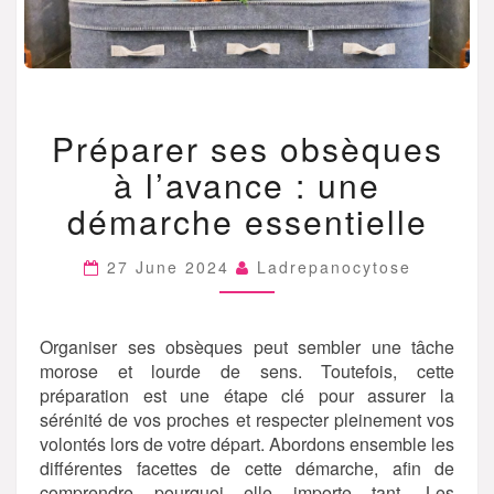
PRÉPARER
Préparer ses obsèques
SES
OBSÈQUES
à l’avance : une
À
L’AVANCE
démarche essentielle
:
UNE
27 June 2024
Ladrepanocytose
DÉMARCHE
ESSENTIELLE
Organiser ses obsèques peut sembler une tâche
morose et lourde de sens. Toutefois, cette
préparation est une étape clé pour assurer la
sérénité de vos proches et respecter pleinement vos
volontés lors de votre départ. Abordons ensemble les
différentes facettes de cette démarche, afin de
comprendre pourquoi elle importe tant. Les