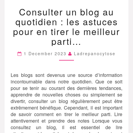
CONSULTER
Consulter un blog au
UN
BLOG
quotidien : les astuces
AU
QUOTIDIEN
pour en tirer le meilleur
:
parti…
LES
ASTUCES
POUR
1 December 2023
Ladrepanocytose
EN
TIRER
LE
Les blogs sont devenus une source d’information
MEILLEUR
PARTI…
incontournable dans notre quotidien. Que ce soit
pour se tenir au courant des dernières tendances,
apprendre de nouvelles choses ou simplement se
divertir, consulter un blog régulièrement peut être
extrêmement bénéfique. Cependant, il est important
de savoir comment en tirer le meilleur parti. Lire
attentivement et prendre des notes Lorsque vous
consultez un blog, il est essentiel de lire