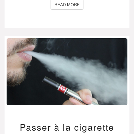
READ MORE
READ MORE
PASSER
Passer à la cigarette
À
LA