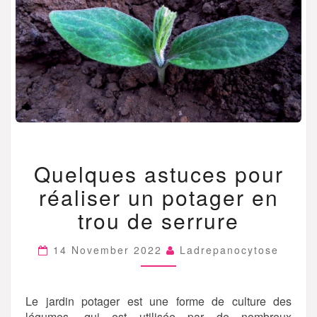
QUELQUES
Quelques astuces pour
ASTUCES
POUR
réaliser un potager en
RÉALISER
UN
trou de serrure
POTAGER
EN
14 November 2022
Ladrepanocytose
TROU
DE
SERRURE
Le jardin potager est une forme de culture des
légumes, qui est utilisée par de nombreux