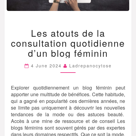
LES
Les atouts de la
ATOUTS
DE
consultation quotidienne
LA
CONSULTATION
d’un blog féminin
QUOTIDIENNE
D’UN
4 June 2024
Ladrepanocytose
BLOG
FÉMININ
Explorer quotidiennement un blog féminin peut
apporter une multitude de bénéfices. Cette habitude,
qui a gagné en popularité ces dernières années, ne
se limite pas uniquement à découvrir les nouvelles
tendances de la mode ou des astuces beauté.
Accès à une mine de ressource et de conseil Les
blogs féminins sont souvent gérés par des expertes
dans leurs domaines respectifs. Que ce soit la mode,