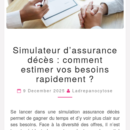
SIMULATEUR
Simulateur d’assurance
D’ASSURANCE
DÉCÈS
décès : comment
:
COMMENT
estimer vos besoins
ESTIMER
rapidement ?
VOS
BESOINS
RAPIDEMENT
9 December 2025
Ladrepanocytose
?
Se lancer dans une simulation assurance décès
permet de gagner du temps et d’y voir plus clair sur
ses besoins. Face à la diversité des offres, il n’est