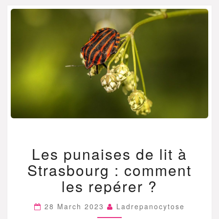
LES
Les punaises de lit à
PUNAISES
DE
Strasbourg : comment
LIT
À
les repérer ?
STRASBOURG
:
28 March 2023
Ladrepanocytose
COMMENT
LES