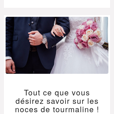
TOUT
Tout ce que vous
CE
QUE
désirez savoir sur les
VOUS
DÉSIREZ
noces de tourmaline !
SAVOIR