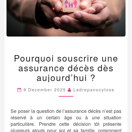
POURQUOI
Pourquoi souscrire une
SOUSCRIRE
UNE
assurance décès dès
ASSURANCE
DÉCÈS
aujourd’hui ?
DÈS
AUJOURD’HUI
9 December 2025
Ladrepanocytose
?
Se poser la question de l’assurance décès n’est pas
réservé à un certain âge ou à une situation
particulière. Prendre cette décision tôt présente
plusieurs atouts pour soi et sa famille, notamment