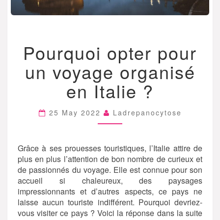
POURQUOI
Pourquoi opter pour
OPTER
POUR
un voyage organisé
UN
VOYAGE
en Italie ?
ORGANISÉ
EN
ITALIE
25 May 2022
Ladrepanocytose
?
Grâce à ses prouesses touristiques, l’Italie attire de
plus en plus l’attention de bon nombre de curieux et
de passionnés du voyage. Elle est connue pour son
accueil si chaleureux, des paysages
impressionnants et d’autres aspects, ce pays ne
laisse aucun touriste indifférent. Pourquoi devriez-
vous visiter ce pays ? Voici la réponse dans la suite